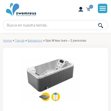
0
Home
»
Tienda
»
Balnearios
»
Spa W’eau Iseo – 2 personas