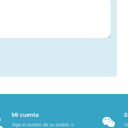
Mi cuenta
S
Siga el estado de su pedido o
V