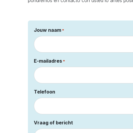
pondremos en contacto con usted lo antes posib
Jouw naam
*
E-mailadres
*
Telefoon
Vraag of bericht