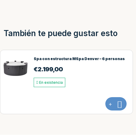
También te puede gustar esto
ersonas
MSpa Oslo Frame Amber Aero Plus – 
€
1.949,00
En existencia
+