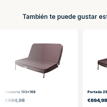
También te puede gustar es
Cubierta 193*168
Portada 2
€
694,98
€
694,9