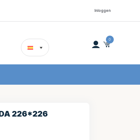
Inloggen
0
DA 226*226