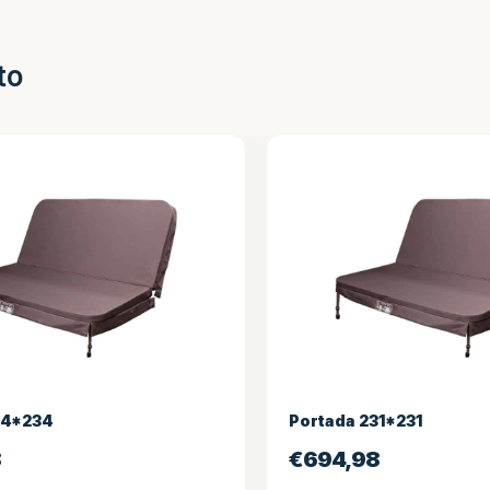
to
34*234
Portada 231*231
8
€
694,98