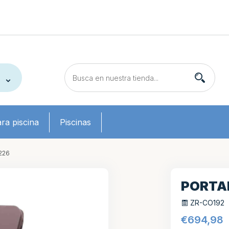
ra piscina
Piscinas
226
PORTA
ZR-CO192
€
694,98