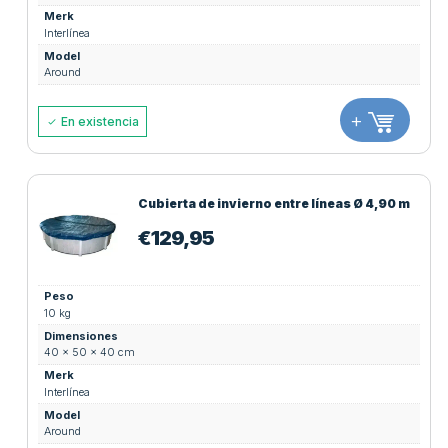
Merk
Interlínea
Model
Around
+
En existencia
Cubierta de invierno entre líneas Ø 4,90 m
€
129,95
Peso
10 kg
Dimensiones
40 × 50 × 40 cm
Merk
Interlínea
Model
Around