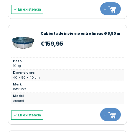
+
En existencia
Cubierta de invierno entre líneas Ø 5,50 m
€
159,95
Peso
10 kg
Dimensiones
40 × 50 × 40 cm
Merk
Interlínea
Model
Around
+
En existencia