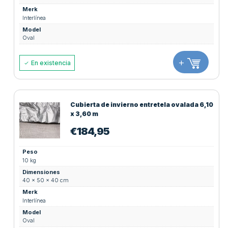
Merk
Interlínea
Model
Oval
+
En existencia
Cubierta de invierno entretela ovalada 6,10
x 3,60 m
€
184,95
Peso
10 kg
Dimensiones
40 × 50 × 40 cm
Merk
Interlínea
Model
Oval