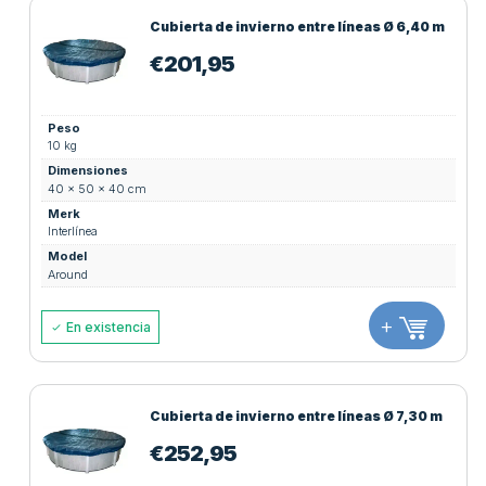
Cubierta de invierno entre líneas Ø 6,40 m
€
201,95
Peso
10 kg
Dimensiones
40 × 50 × 40 cm
Merk
Interlínea
Model
Around
+
En existencia
Cubierta de invierno entre líneas Ø 7,30 m
€
252,95