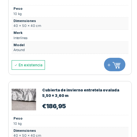
Peso
10 kg
Dimensiones
40 × 50 × 40 cm
Merk
Interlínea
Model
Around
+
En existencia
Cubierta de invierno entretela ovalada
5,50 x 3,60 m
€
186,95
Peso
10 kg
Dimensiones
40 × 50 × 40 cm