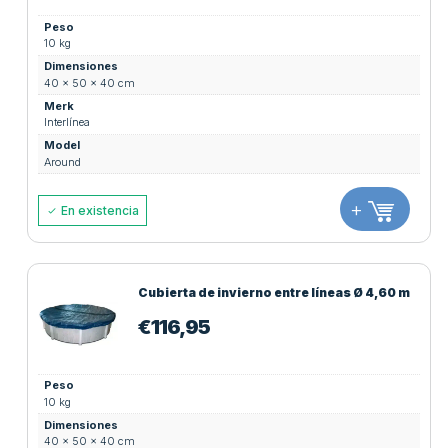
Peso
10 kg
Dimensiones
40 × 50 × 40 cm
Merk
Interlínea
Model
Around
+
En existencia
Cubierta de invierno entre líneas Ø 4,60 m
€
116,95
Peso
10 kg
Dimensiones
40 × 50 × 40 cm