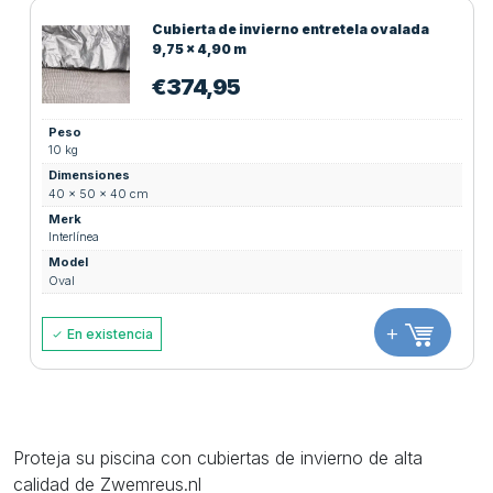
Cubierta de invierno entretela ovalada
9,75 x 4,90 m
€
374,95
Peso
10 kg
Dimensiones
40 × 50 × 40 cm
Merk
Interlínea
Model
Oval
+
En existencia
Proteja su piscina con cubiertas de invierno de alta
calidad de Zwemreus.nl