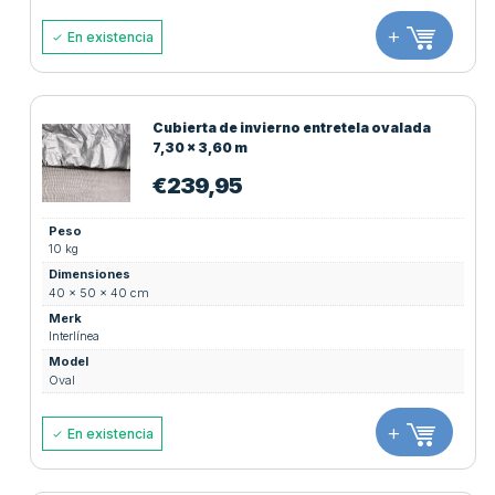
+
En existencia
Cubierta de invierno entretela ovalada
7,30 x 3,60 m
€
239,95
Peso
10 kg
Dimensiones
40 × 50 × 40 cm
Merk
Interlínea
Model
Oval
+
En existencia