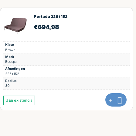
Portada 226*152
€
694,98
Kleur
Brown
Merk
Boospa
Afmetingen
226*152
Radius
30
+
En existencia