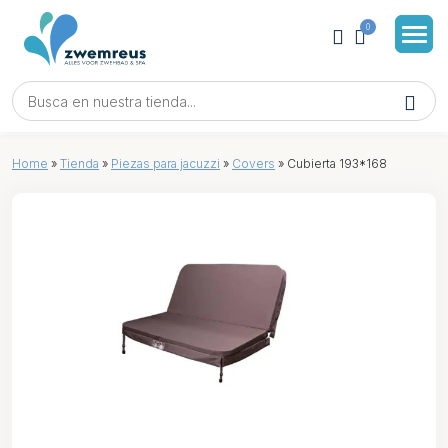
0
Home
»
Tienda
»
Piezas para jacuzzi
»
Covers
»
Cubierta 193*168