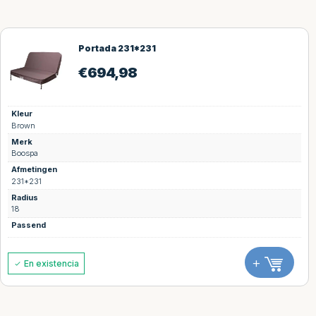
Portada 231*231
€
694,98
Kleur
Brown
Merk
Boospa
Afmetingen
231*231
Radius
18
Passend
+
En existencia