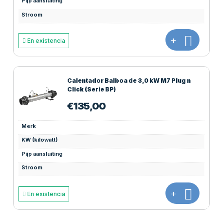
Pijp aansluiting
Stroom
+
En existencia
Calentador Balboa de 3,0 kW M7 Plug n
Click (Serie BP)
€
135,00
Merk
KW (kilowatt)
Pijp aansluiting
Stroom
+
En existencia