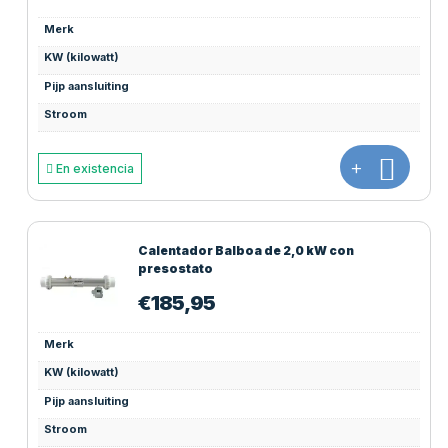
Merk
KW (kilowatt)
Pijp aansluiting
Stroom
+
En existencia
Calentador Balboa de 2,0 kW con
presostato
€
185,95
Merk
KW (kilowatt)
Pijp aansluiting
Stroom