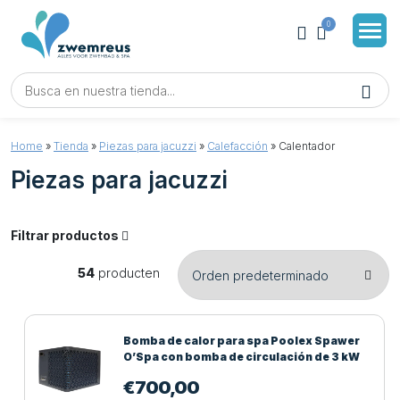
0
Home
»
Tienda
»
Piezas para jacuzzi
»
Calefacción
»
Calentador
Piezas para jacuzzi
Filtrar productos
54
producten
Bomba de calor para spa Poolex Spawer
O’Spa con bomba de circulación de 3 kW
€
700,00