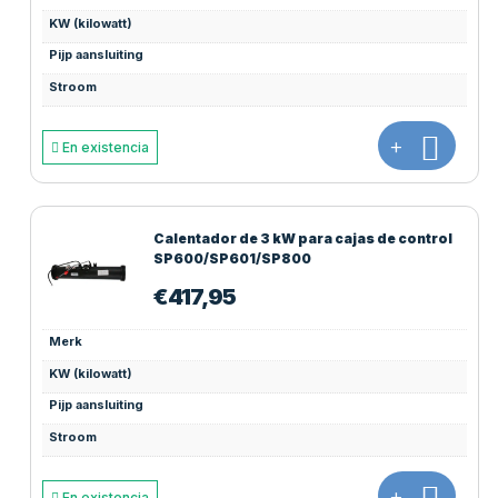
KW (kilowatt)
Pijp aansluiting
Stroom
+
En existencia
Calentador de 3 kW para cajas de control
SP600/SP601/SP800
€
417,95
Merk
KW (kilowatt)
Pijp aansluiting
Stroom
+
En existencia