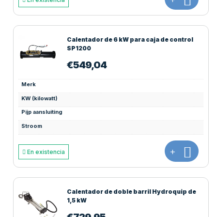
Calentador de 6 kW para caja de control
SP1200
€
549,04
Merk
KW (kilowatt)
Pijp aansluiting
Stroom
+
En existencia
Calentador de doble barril Hydroquip de
1,5 kW