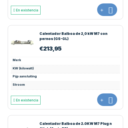
+
En existencia
Calentador Balboa de 2,0 kW M7 con
pernos (GS-GL)
€
213,95
Merk
KW (kilowatt)
Pijp aansluiting
Stroom
+
En existencia
Calentador Balboa de 2.0KW M7 Plug n