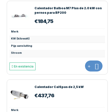
Calentador Balboa M7 Plus de 2.0 kW con
pernos para BP200
€
184,75
Merk
KW (kilowatt)
Pijp aansluiting
Stroom
+
En existencia
Calentador CalSpas de 2,5 kW
€
437,76
Merk