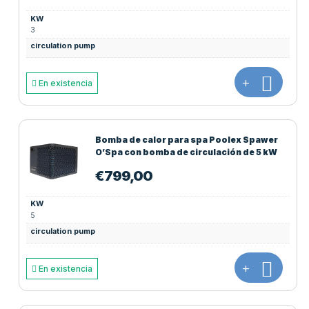
KW
3
circulation pump
+
En existencia
Bomba de calor para spa Poolex Spawer
O’Spa con bomba de circulación de 5 kW
€
799,00
KW
5
circulation pump
+
En existencia