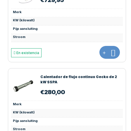
€
729,95
Merk
KW (kilowatt)
Pijp aansluiting
Stroom
+
En existencia
Calentador de flujo continuo Gecko de 2
kW SSPA
€
280,00
Merk
KW (kilowatt)
Pijp aansluiting
Stroom