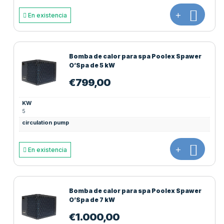
+
En existencia
Bomba de calor para spa Poolex Spawer
O’Spa de 5 kW
€
799,00
KW
5
circulation pump
+
En existencia
Bomba de calor para spa Poolex Spawer
O’Spa de 7 kW
€
1.000,00