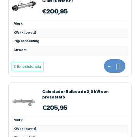
Click (Serie BP)
€
200,95
Merk
KW (kilowatt)
Pijp aansluiting
Stroom
+
En existencia
Calentador Balboa de 3,0 kW con
presostato
€
205,95
Merk
KW (kilowatt)