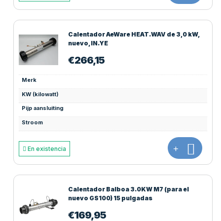
Calentador AeWare HEAT.WAV de 3,0 kW,
nuevo, IN.YE
€
266,15
Merk
KW (kilowatt)
Pijp aansluiting
Stroom
+
En existencia
Calentador Balboa 3.0KW M7 (para el
nuevo GS100) 15 pulgadas
€
169,95