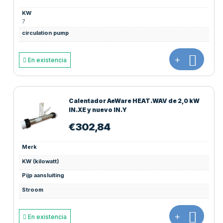
KW
7
circulation pump
+
En existencia
Calentador AeWare HEAT.WAV de 2,0 kW
IN.XE y nuevo IN.Y
€
302,84
Merk
KW (kilowatt)
Pijp aansluiting
Stroom
+
En existencia