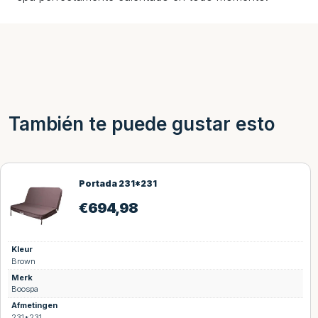
También te puede gustar esto
Portada 231*231
€
694,98
Kleur
Brown
Merk
Boospa
Afmetingen
231*231