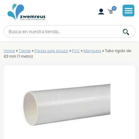
0
Home
»
Tienda
»
Piezas para jacuzzi
»
PVC
»
Manguera
»
Tubo rígido de
63 mm (1 metro)