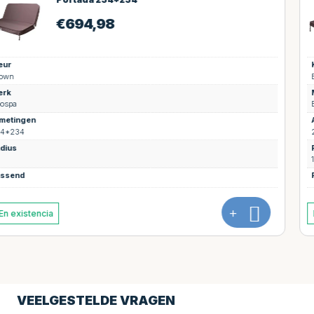
€
694,98
Kleur
Brown
Merk
Boospa
Afmetingen
231*231
Radius
18
Passend
+
En existencia
VEELGESTELDE VRAGEN