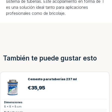
sistema de tuberías. Este acoplamiento en forma de T
es una solución ideal tanto para aplicaciones
profesionales como de bricolaje.
También te puede gustar esto
erías 237 ml
Limpiador C-65
€
30,95
Dimensiones
8 × 8 × 8 cm