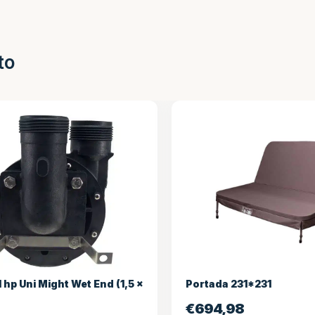
to
 hp Uni Might Wet End (1,5 x
Portada 231*231
€
694,98