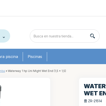
ra piscina
Piscinas
omba
»
Waterway 1 hp Uni Might Wet End (1,5 x 1,5)
WATERW
WET END
ZR-21514