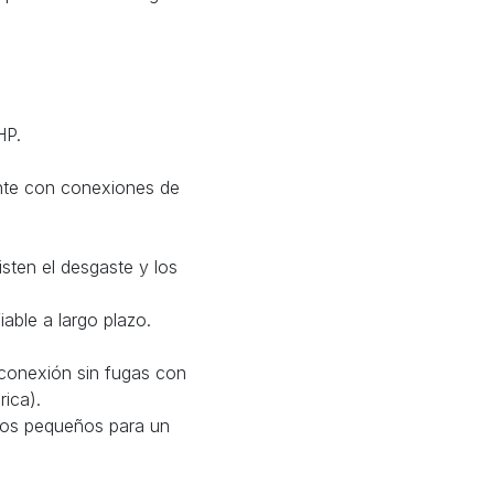
HP.
nte con conexiones de
isten el desgaste y los
able a largo plazo.
conexión sin fugas con
rica).
nos pequeños para un