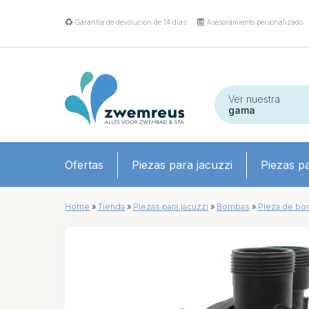
Garantía de devolución de 14 días
Asesoramiento personalizado
Ver nuestra
gama
Ofertas
Piezas para jacuzzi
Piezas pa
Home
»
Tienda
»
Piezas para jacuzzi
»
Bombas
»
Pieza de b