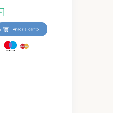
ia
+
Añadir al carrito