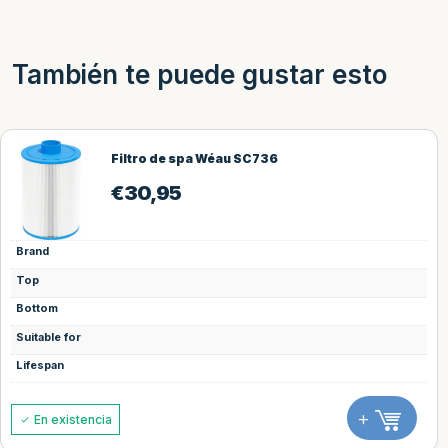
También te puede gustar esto
Filtro de spa Wéau SC736
€
30,95
Brand
Top
Bottom
Suitable for
Lifespan
+
En existencia