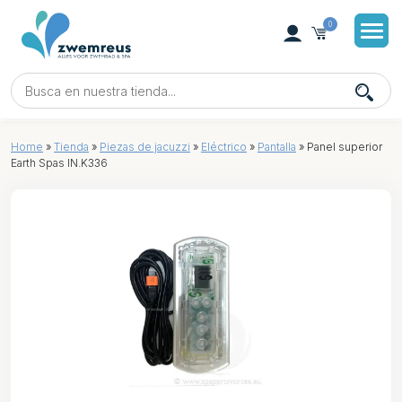
0
Home
»
Tienda
»
Piezas de jacuzzi
»
Eléctrico
»
Pantalla
»
Panel superior
Earth Spas IN.K336