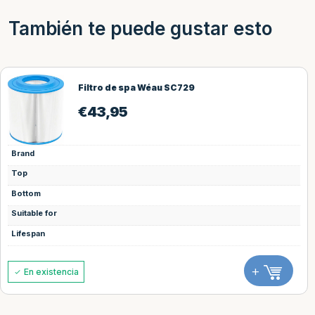
También te puede gustar esto
Filtro de spa Wéau SC729
€
43,95
Brand
Top
Bottom
Suitable for
Lifespan
+
En existencia