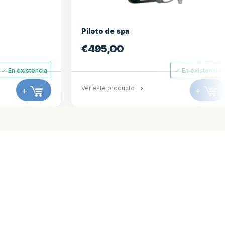
Cubierta 193*168
€
694,98
En existencia
En existencia
+
Ver este producto
+