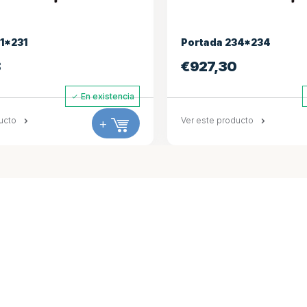
34*234
Piloto de spa
0
€
495,00
En existencia
ducto
+
Ver este producto