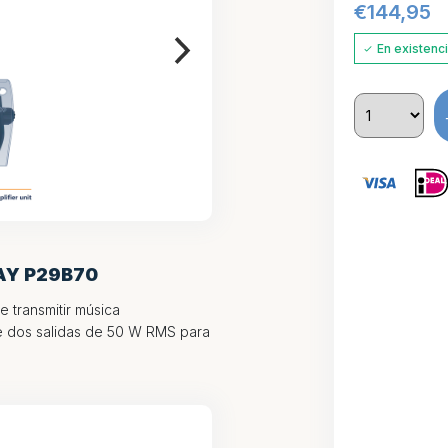
€
144,95
En existenc
AY P29B70
 transmitir música
ye dos salidas de 50 W RMS para