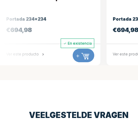
Portada 231*231
Portada 2
€
694,98
€
927,3
En existencia
Ver este producto
+
Ver este pro
VEELGESTELDE VRAGEN