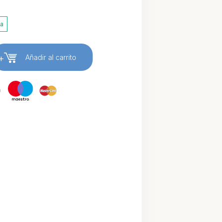
ia
+
Añadir al carrito