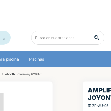
ra piscina
Piscinas
r Bluetooth Joyonway P29B70
AMPLI
JOYON
ZR-AU-05