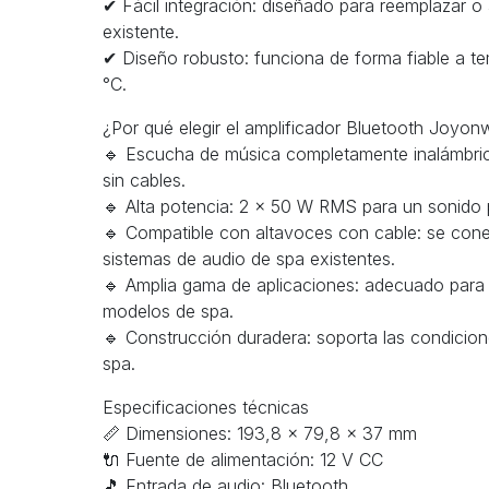
✔ Fácil integración: diseñado para reemplazar o
existente.
✔ Diseño robusto: funciona de forma fiable a t
°C.
¿Por qué elegir el amplificador Bluetooth Joy
🔹 Escucha de música completamente inalámbrica
sin cables.
🔹 Alta potencia: 2 x 50 W RMS para un sonido p
🔹 Compatible con altavoces con cable: se cone
sistemas de audio de spa existentes.
🔹 Amplia gama de aplicaciones: adecuado para l
modelos de spa.
🔹 Construcción duradera: soporta las condicion
spa.
Especificaciones técnicas
📏 Dimensiones: 193,8 × 79,8 × 37 mm
🔌 Fuente de alimentación: 12 V CC
🎵 Entrada de audio: Bluetooth