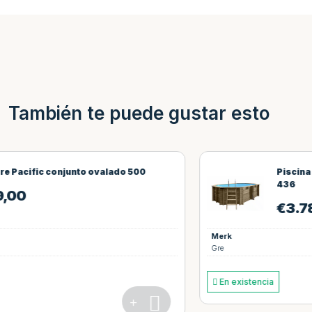
También te puede gustar esto
Piscina Gre Normandie conjunto pino o
436
€
3.789,00
Merk
Gre
+
En existencia