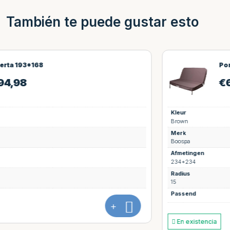
También te puede gustar esto
Portada 234*234
€
694,98
Kleur
Brown
Merk
Boospa
Afmetingen
234*234
Radius
15
Passend
+
En existencia