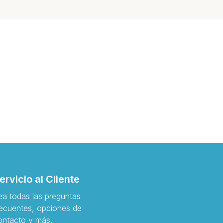
ervicio al Cliente
ea todas las preguntas
recuentes, opciones de
ontacto y más.