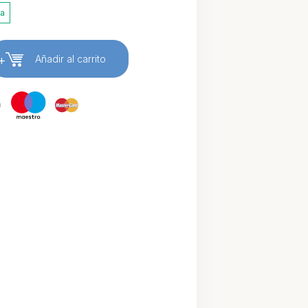
ia
+
Añadir al carrito