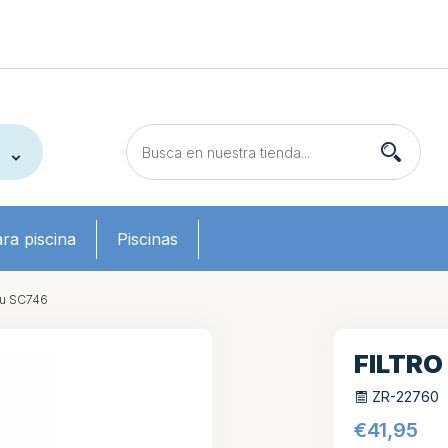
ra piscina
Piscinas
au SC746
FILTRO
ZR-22760
€
41,95