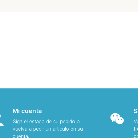
Mi cuenta
S
Siga el estado de su pedido o
V
vuelva a pedir un artículo en su
f
cuenta.
c