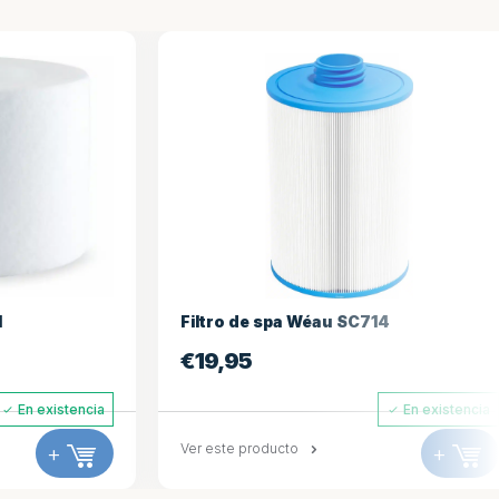
Filtro de spa Wéau SC714
Fil
€
19,95
€
3
ia
En existencia
Ver este producto
+
Ver 