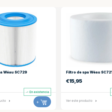
729
Filtro de spa Wéau SC721
€
15,95
En existencia
En existenc
+
Ver este producto
+