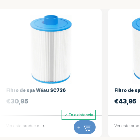
e spa Wéau SC736
Filtro de spa Wéau SC
5
€
43,95
En existencia
roducto
+
Ver este producto