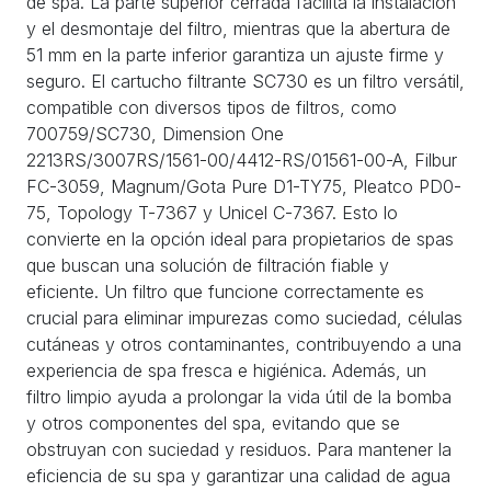
de spa. La parte superior cerrada facilita la instalación
y el desmontaje del filtro, mientras que la abertura de
51 mm en la parte inferior garantiza un ajuste firme y
seguro. El cartucho filtrante SC730 es un filtro versátil,
compatible con diversos tipos de filtros, como
700759/SC730, Dimension One
2213RS/3007RS/1561-00/4412-RS/01561-00-A, Filbur
FC-3059, Magnum/Gota Pure D1-TY75, Pleatco PD0-
75, Topology T-7367 y Unicel C-7367. Esto lo
convierte en la opción ideal para propietarios de spas
que buscan una solución de filtración fiable y
eficiente. Un filtro que funcione correctamente es
crucial para eliminar impurezas como suciedad, células
cutáneas y otros contaminantes, contribuyendo a una
experiencia de spa fresca e higiénica. Además, un
filtro limpio ayuda a prolongar la vida útil de la bomba
y otros componentes del spa, evitando que se
obstruyan con suciedad y residuos. Para mantener la
eficiencia de su spa y garantizar una calidad de agua