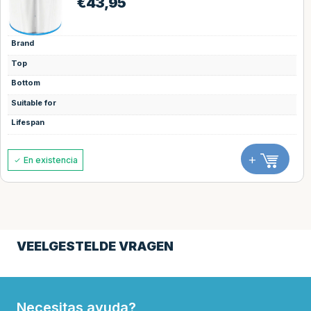
€
43,95
Brand
Top
Bottom
Suitable for
Lifespan
+
En existencia
VEELGESTELDE VRAGEN
Necesitas ayuda?