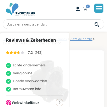
0
Home
»
Tienda
»
Piezas para jacuzzi
»
Bombas
»
Pieza de bomba
»
Extremo húmedo para LX TDA75 y TDA100