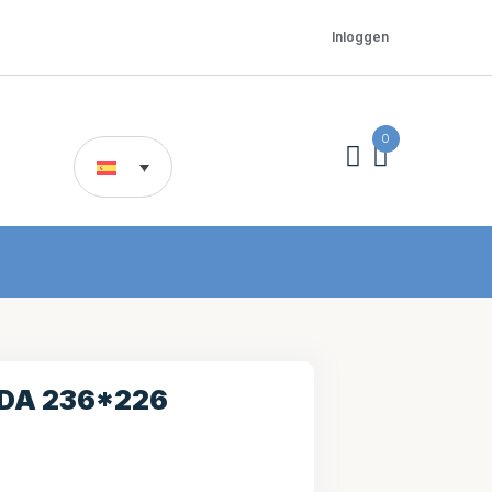
Inloggen
0
DA 236*226