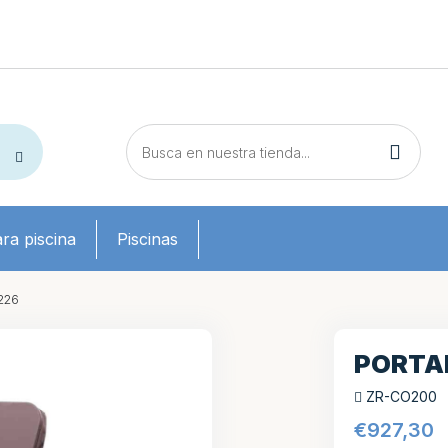
ra piscina
Piscinas
226
PORTA
ZR-CO200
€
927,30