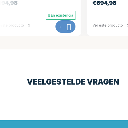
€
694,98
€
694,9
En existencia
Ver este producto
+
Ver este pro
VEELGESTELDE VRAGEN