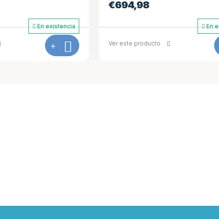
8
€
694,98
En existencia
ducto
+
Ver este producto