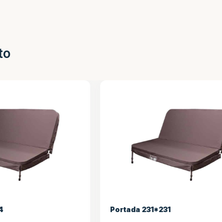
to
31*231
Portada 231*221