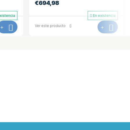
€
927,30
En existencia
En existencia
+
Ver este producto
+