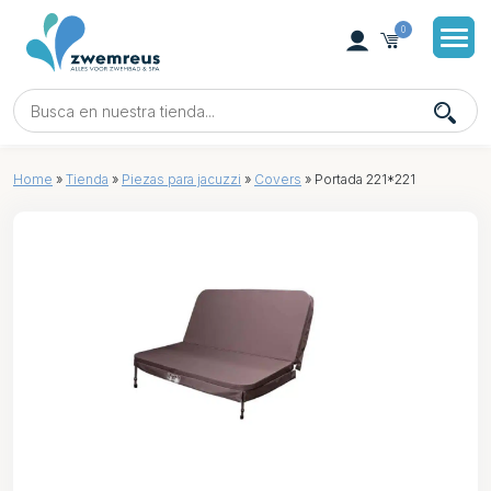
0
Home
»
Tienda
»
Piezas para jacuzzi
»
Covers
»
Portada 221*221