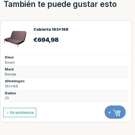
También te puede gustar esto
Cubierta 193*168
€
694,98
Kleur
Brown
Merk
Boospa
Afmetingen
193*168
Radius
25
+
En existencia