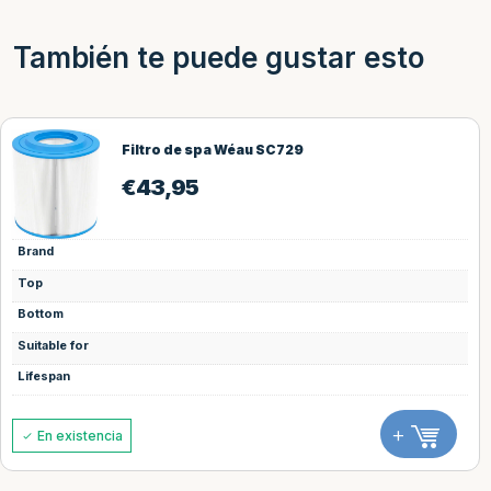
También te puede gustar esto
Filtro de spa Wéau SC729
€
43,95
Brand
Top
Bottom
Suitable for
Lifespan
+
En existencia