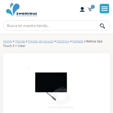
0
Home
»
Tienda
»
Piezas de jacuzzi
»
Eléctrico
»
Pantalla
»
Balboa Spa
Touch 3 + Clear