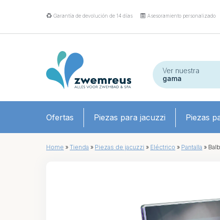
Garantía de devolución de 14 días
Asesoramiento personalizado
Ver nuestra
gama
Ofertas
Piezas para jacuzzi
Piezas pa
Home
»
Tienda
»
Piezas de jacuzzi
»
Eléctrico
»
Pantalla
»
Balb