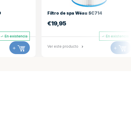
9
Filtro de spa Wéau SC714
€
19,95
En existencia
En existencia
+
Ver este producto
+