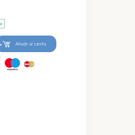
ia
+
Añadir al carrito