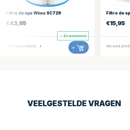
Filtro de spa Wéau SC729
Filtro de 
€
43,95
€
15,95
En existencia
Ver este producto
+
Ver este prod
VEELGESTELDE VRAGEN