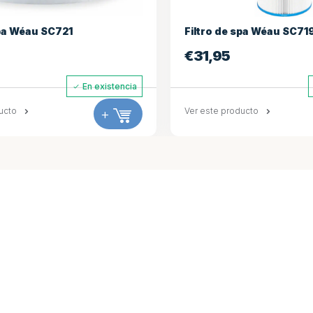
spa Wéau SC721
Filtro de spa Wéau SC71
€
31,95
En existencia
ucto
+
Ver este producto