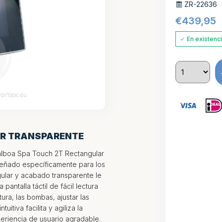
ZR-22636
€
439,95
En existenc
AR TRANSPARENTE
alboa Spa Touch 2T Rectangular
iseñado específicamente para los
gular y acabado transparente le
antalla táctil de fácil lectura
ura, las bombas, ajustar las
uitiva facilita y agiliza la
eriencia de usuario agradable.