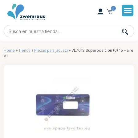
0
Home
»
Tienda
»
Piezas para jacuzzi
»
VL701S Superposición (6) 1p + aire
V1