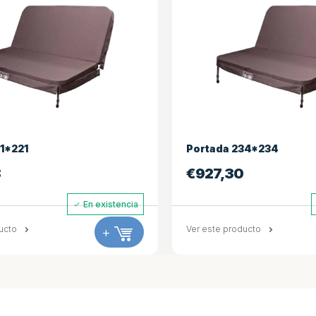
234*234
Piloto de spa
0
€
495,00
En existencia
oducto
+
Ver este producto