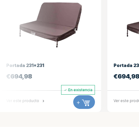
Portada 231*221
Portada 
€
694,98
€
927,3
En existencia
Ver este producto
+
Ver este pr