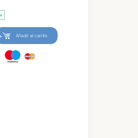
ia
+
Añadir al carrito