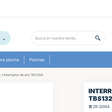
ra piscina
Piscinas
s
»
Interruptor de aire TBS132A
INTERR
TBS13
ZR-22054