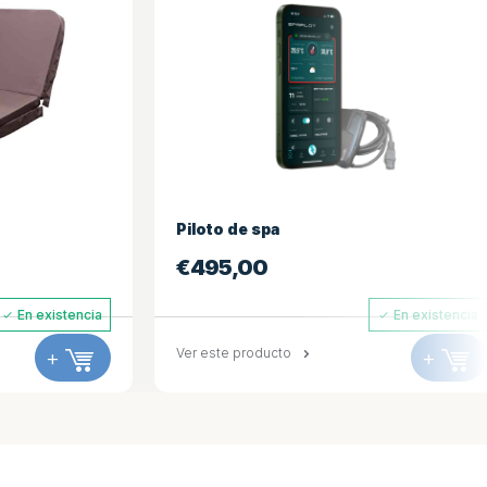
Portada 234*234
€
694,98
En existencia
En existenci
+
Ver este producto
+