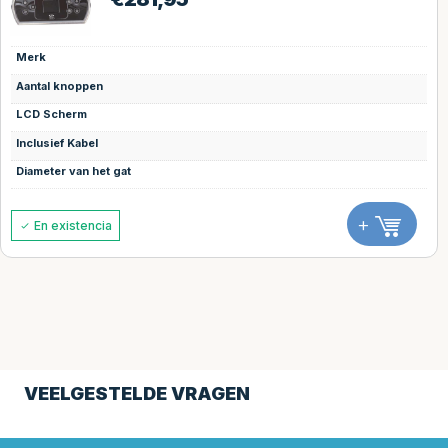
Kleur
Brown
Merk
Boospa
Afmetingen
234*234
Radius
15
Passend
+
En existencia
VEELGESTELDE VRAGEN