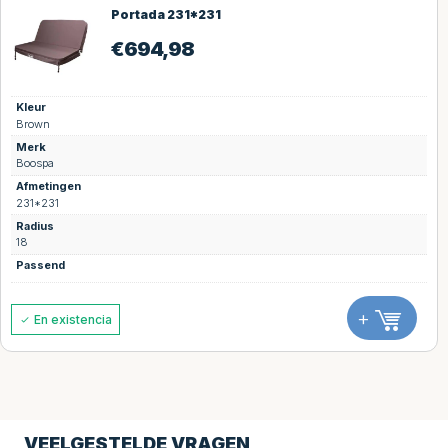
Portada 231*231
€
694,98
Kleur
Brown
Merk
Boospa
Afmetingen
231*231
Radius
18
Passend
+
En existencia
VEELGESTELDE VRAGEN