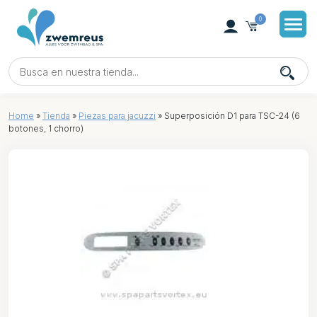
0
Home
»
Tienda
»
Piezas para jacuzzi
»
Superposición D1 para TSC-24 (6
botones, 1 chorro)