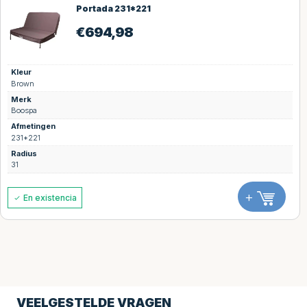
Portada 231*221
€
694,98
Kleur
Brown
Merk
Boospa
Afmetingen
231*221
Radius
31
+
En existencia
VEELGESTELDE VRAGEN