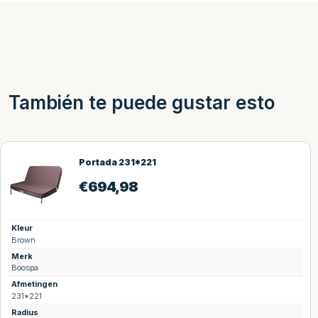
También te puede gustar esto
Portada 231*221
€
694,98
Kleur
Brown
Merk
Boospa
Afmetingen
231*221
Radius