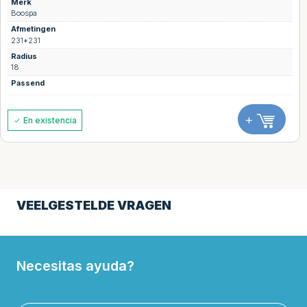
Merk
Boospa
Afmetingen
231*231
Radius
18
Passend
+
En existencia
VEELGESTELDE VRAGEN
Necesitas ayuda?