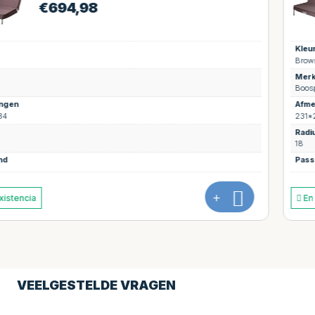
€
694,98
Kleur
Brown
Merk
Boospa
Afmetingen
231*231
Radius
18
Passend
+
En existencia
VEELGESTELDE VRAGEN