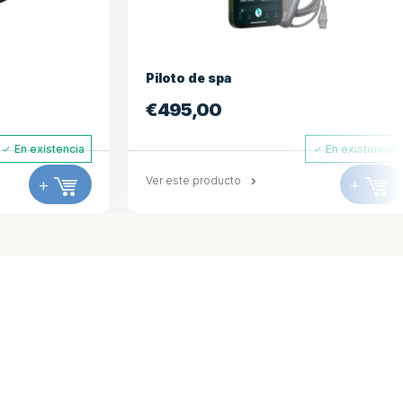
spa
Portada 234*234
0
€
694,98
En existencia
ducto
+
Ver este producto