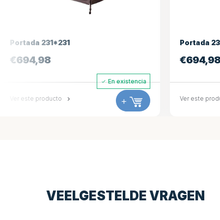
Portada 231*221
€
694,98
existencia
En existencia
+
Ver este producto
+
VEELGESTELDE VRAGEN