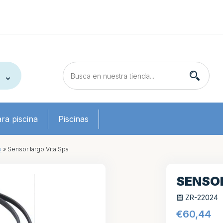
ra piscina
Piscinas
s
»
Sensor largo Vita Spa
SENSOR
ZR-22024
€
60,44