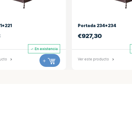
Portada 234*234
Piloto de 
€
927,30
€
495,0
En existencia
Ver este producto
+
Ver este pro