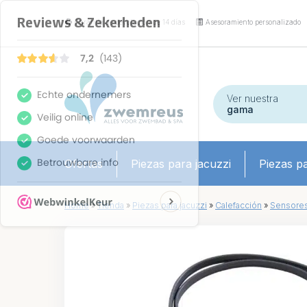
Garantía de devolución de 14 días
Asesoramiento personalizado
Ver nuestra
gama
Ofertas
Piezas para jacuzzi
Piezas pa
Home
»
Tienda
»
Piezas para jacuzzi
»
Calefacción
»
Sensore