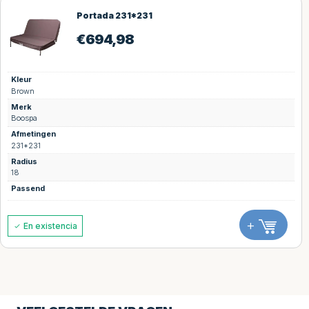
Portada 231*231
€
694,98
Kleur
Brown
Merk
Boospa
Afmetingen
231*231
Radius
18
Passend
+
En existencia