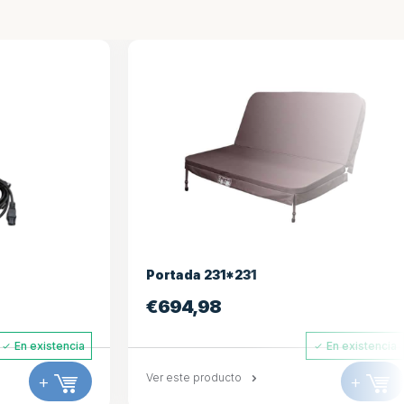
Portada 231*231
Portada 231
€
694,98
€
694,98
En existencia
Ver este producto
+
Ver este produ