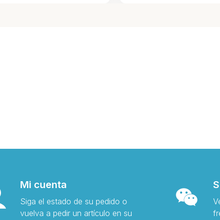
Mi cuenta
S
Siga el estado de su pedido o
V
vuelva a pedir un artículo en su
f