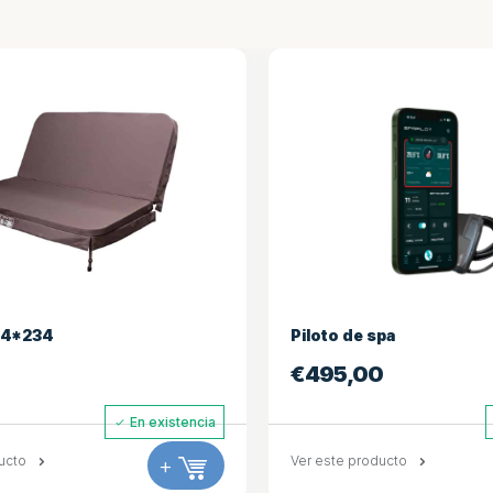
Piloto de spa
€
495,00
istencia
En existencia
+
Ver este producto
+