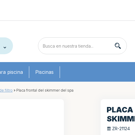
ra piscina
Piscinas
e filtro
»
Placa frontal del skimmer del spa
PLACA
SKIMME
ZR-21124