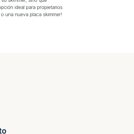
e su skimmer, sino que
pción ideal para propietarios
 o una nueva placa skimmer!
to