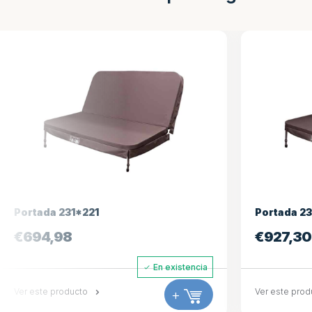
Portada 234*234
€
927,30
En ex
Ver este producto