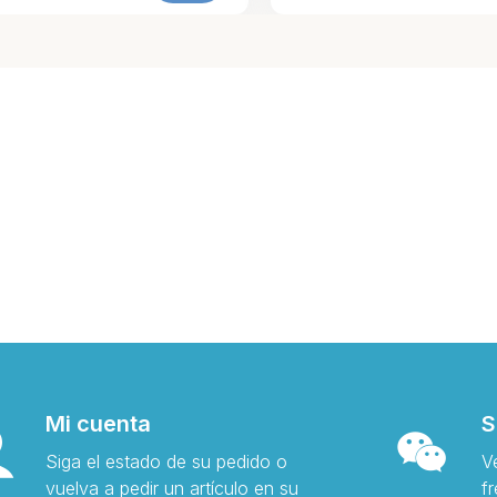
Mi cuenta
S
Siga el estado de su pedido o
V
vuelva a pedir un artículo en su
f