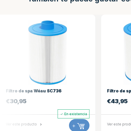
ltro de spa Wéau SC736
Filtro de spa W
30,95
€
43,95
En existencia
 este producto
+
Ver este producto