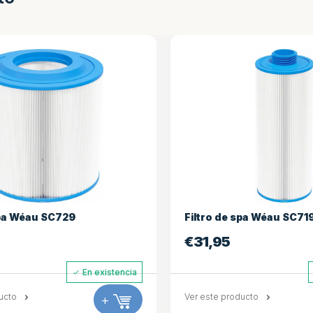
éau SC729
Filtro de spa Wéau SC719
€
31,95
En existencia
En e
+
Ver este producto