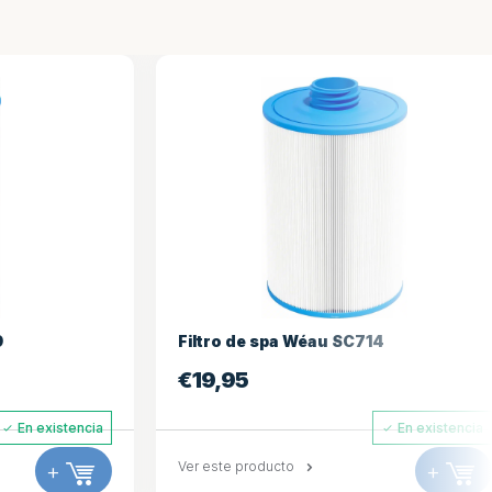
Filtro de spa Wéau SC714
€
19,95
xistencia
En existencia
+
Ver este producto
+