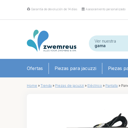
Garantía de devolución de 14 días
Asesoramiento personalizado
Ver nuestra
gama
Ofertas
Piezas para jacuzzi
Piezas pa
Home
»
Tienda
»
Piezas de jacuzzi
»
Eléctrico
»
Pantalla
»
Pane