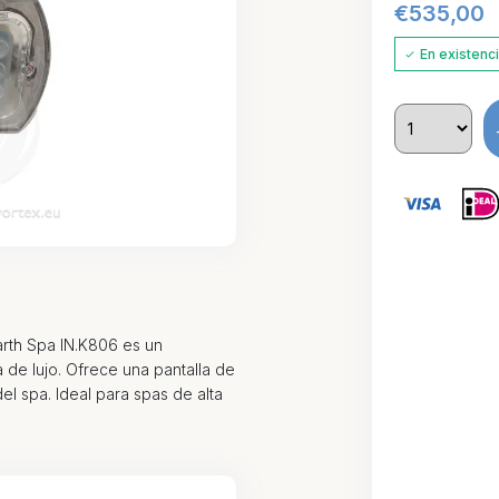
€
535,00
En existenc
arth Spa IN.K806 es un
 de lujo. Ofrece una pantalla de
del spa. Ideal para spas de alta