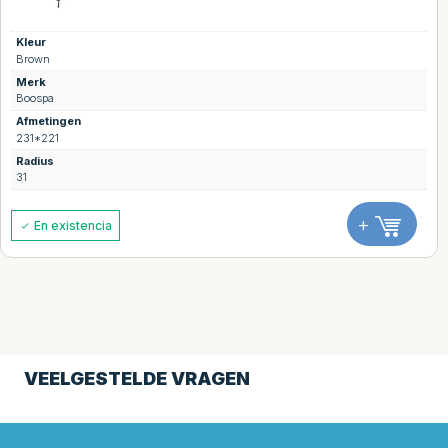
Kleur
Brown
Merk
Boospa
Afmetingen
231*221
Radius
31
+
En existencia
VEELGESTELDE VRAGEN