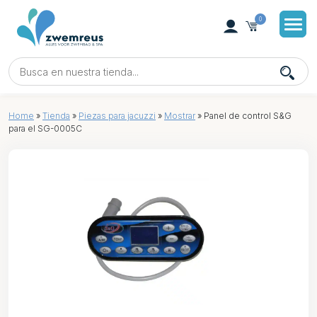
0
Home
»
Tienda
»
Piezas para jacuzzi
»
Mostrar
»
Panel de control S&G
para el SG-0005C