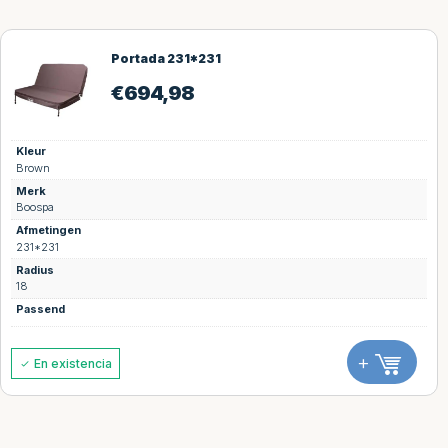
Portada 231*231
€
694,98
Kleur
Brown
Merk
Boospa
Afmetingen
231*231
Radius
18
Passend
+
En existencia