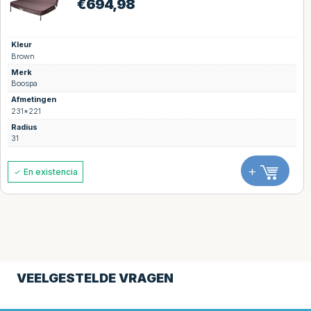
€
694,98
Kleur
Brown
Merk
Boospa
Afmetingen
231*221
Radius
31
+
En existencia
VEELGESTELDE VRAGEN