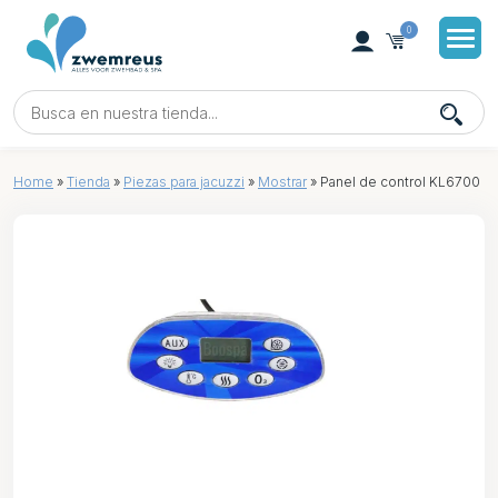
0
Home
»
Tienda
»
Piezas para jacuzzi
»
Mostrar
»
Panel de control KL6700