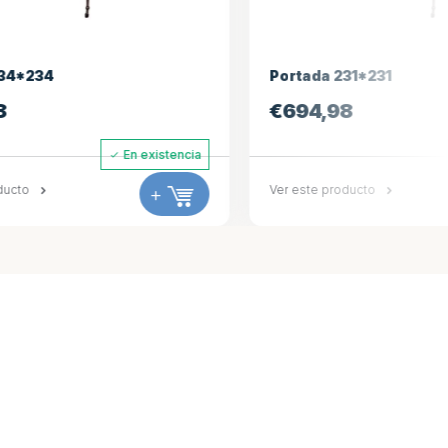
Portada 231*231
€
694,98
En existencia
En existencia
+
Ver este producto
+