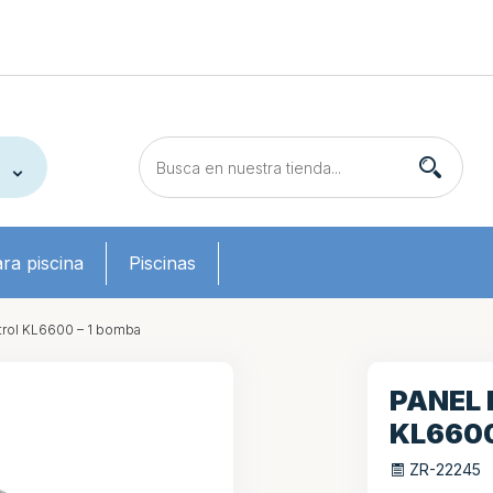
ra piscina
Piscinas
trol KL6600 – 1 bomba
PANEL
KL6600
ZR-22245