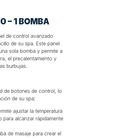
0 – 1 BOMBA
nel de control avanzado
illo de su spa. Este panel
 una sola bomba y permite a
ura, el precalentamiento y
las burbujas.
 de botones de control, lo
ación de su spa:
rmite ajustar la temperatura
to para alcanzar rápidamente
mba de masaje para crear el