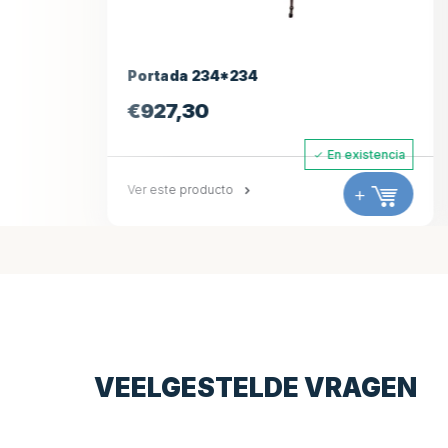
Portada 234*234
Piloto de s
€
927,30
€
495,0
En existencia
Ver este producto
+
Ver este prod
VEELGESTELDE VRAGEN