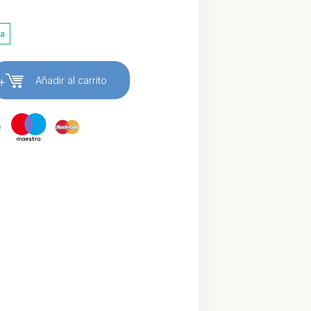
ia
+
Añadir al carrito