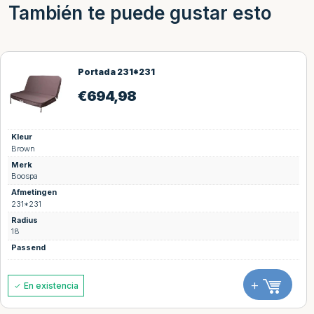
También te puede gustar esto
Portada 231*231
€
694,98
eur
own
erk
ospa
metingen
1*231
dius
ssend
+
En existencia