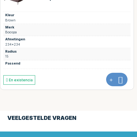
Kleur
Brown
Merk
Boospa
Afmetingen
231*221
Radius
31
+
En existencia
VEELGESTELDE VRAGEN