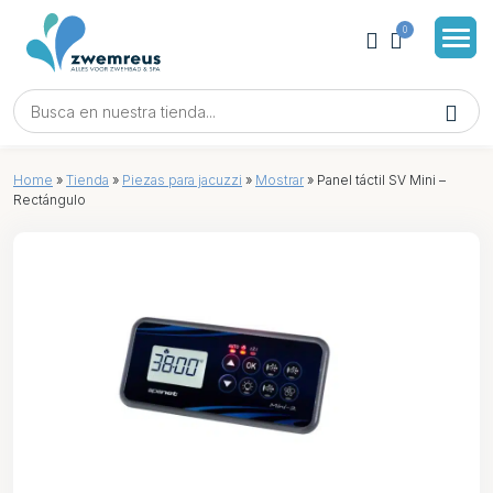
0
Home
»
Tienda
»
Piezas para jacuzzi
»
Mostrar
»
Panel táctil SV Mini –
Rectángulo