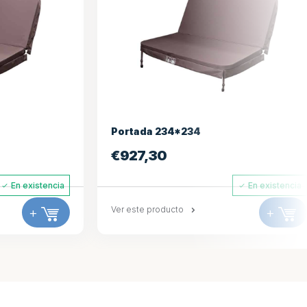
Piloto de spa
€
495,00
En existencia
En existenci
+
Ver este producto
+