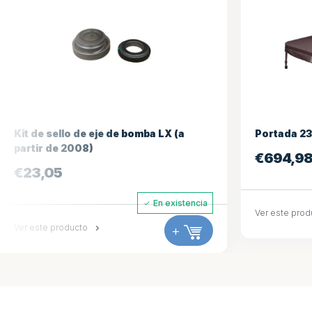
Portada 234*234
Portada 
€
694,98
€
694,
En existencia
Ver este producto
+
Ver este pr