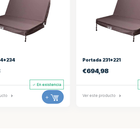
231*221
Portada 234*234
98
€
927,30
En existencia
oducto
+
Ver este producto