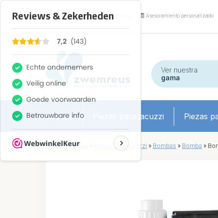
Garantía de devolución de 14 días
Asesoramiento personalizado
Ver nuestra
gama
Ofertas
Piezas para jacuzzi
Piezas pa
Home
»
Tienda
»
Piezas para jacuzzi
»
Bombas
»
Bomba
»
Bom