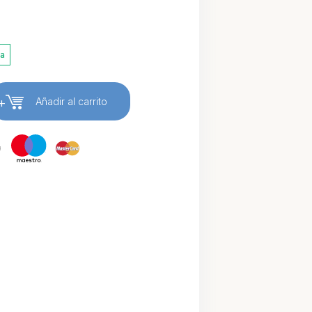
ia
+
Añadir al carrito