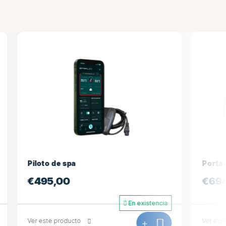
Portada 231*231
€
694,98
En existencia
En existencia
+
Ver este producto
+