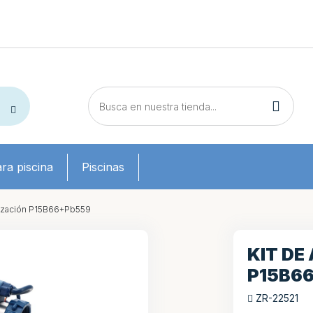
ra piscina
Piscinas
lización P15B66+Pb559
KIT DE
P15B6
ZR-22521