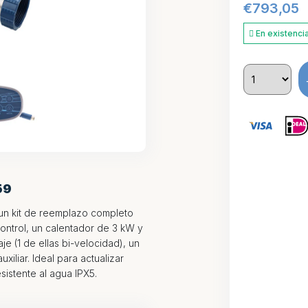
€
793,05
En existenci
59
un kit de reemplazo completo
control, un calentador de 3 kW y
e (1 de ellas bi-velocidad), un
iliar. Ideal para actualizar
sistente al agua IPX5.