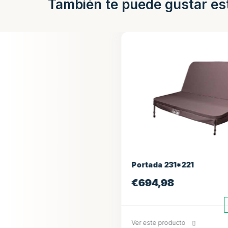
También te puede gustar es
Portada 231*221
Portada 2
€
694,98
€
927,30
En existencia
Ver este producto
+
Ver este prod