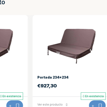
to
34*234
Piloto de spa
€
495,00
En existencia
ucto
+
Ver este producto