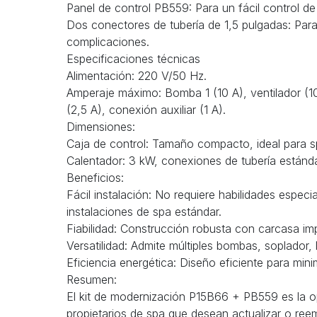
Panel de control PB559: Para un fácil control de
Dos conectores de tubería de 1,5 pulgadas: Para 
complicaciones.
Especificaciones técnicas
Alimentación: 220 V/50 Hz.
Amperaje máximo: Bomba 1 (10 A), ventilador (1
(2,5 A), conexión auxiliar (1 A).
Dimensiones:
Caja de control: Tamaño compacto, ideal para 
Calentador: 3 kW, conexiones de tubería estánda
Beneficios:
Fácil instalación: No requiere habilidades especi
instalaciones de spa estándar.
Fiabilidad: Construcción robusta con carcasa i
Versatilidad: Admite múltiples bombas, soplador,
Eficiencia energética: Diseño eficiente para min
Resumen:
El kit de modernización P15B66 + PB559 es la op
propietarios de spa que desean actualizar o reem