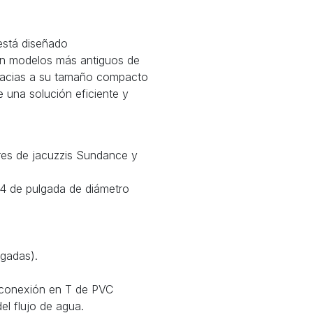
 está diseñado
 en modelos más antiguos de
racias a su tamaño compacto
ce una solución eficiente y
res de jacuzzis Sundance y
4 de pulgada de diámetro
lgadas).
a conexión en T de PVC
el flujo de agua.