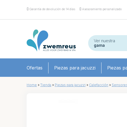
Garantía de devolución de 14 días
Asesoramiento personalizado
Ver nuestra
gama
Ofertas
Piezas para jacuzzi
Piezas pa
Home
»
Tienda
»
Piezas para jacuzzi
»
Calefacción
»
Sensore