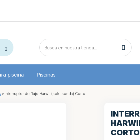
ra piscina
Piscinas
s
»
Interruptor de flujo Harwil (solo sonda) Corto
INTERR
HARWIL
CORTO