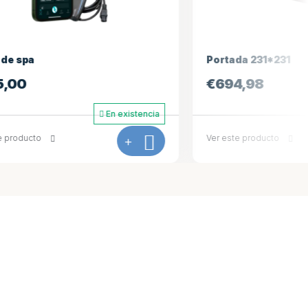
Portada 231*231
€
694,98
En existencia
En existencia
+
Ver este producto
+