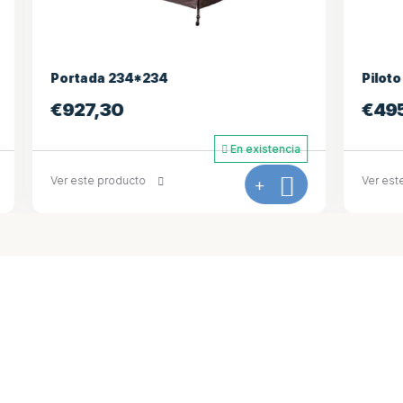
34*234
Piloto de spa
€
495,00
En existencia
ucto
+
Ver este producto