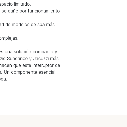
pacio limitado.
ba se dañe por funcionamiento
edad de modelos de spa más
omplejas.
o es una solución compacta y
uzzis Sundance y Jacuzzi más
 hacen que este interruptor de
es. Un componente esencial
spa.