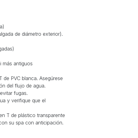
a)
lgada de diámetro exterior).
lgadas)
i más antiguos
a T de PVC blanca. Asegúrese
ión del flujo de agua.
evitar fugas.
ua y verifique que el
 en T de plástico transparente
 con su spa con anticipación.