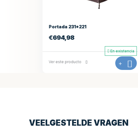
Portada 231*221
Portada 2
€
694,98
€
927,30
En existencia
Ver este producto
+
Ver este prod
VEELGESTELDE VRAGEN