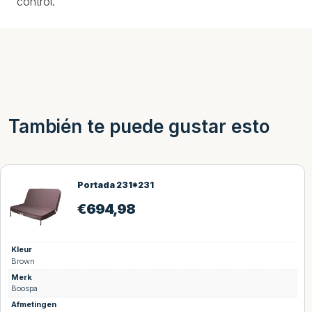
control.
También te puede gustar esto
Portada 231*231
€
694,98
Kleur
Brown
Merk
Boospa
Afmetingen