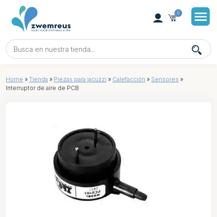
0
Home
»
Tienda
»
Piezas para jacuzzi
»
Calefacción
»
Sensores
»
Interruptor de aire de PCB