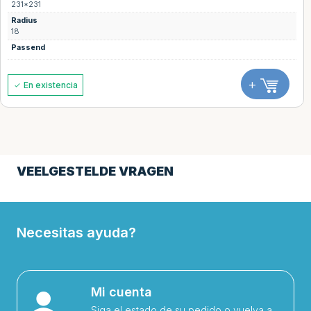
231*231
Radius
18
Passend
+
En existencia
VEELGESTELDE VRAGEN
Necesitas ayuda?
Mi cuenta
Siga el estado de su pedido o vuelva a