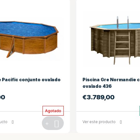
e Normandie conjunto pino
Piscina Gre Loire conjun
36
rectángulo 815
00
€
9.659,00
En existencia
ucto
+
Ver este producto