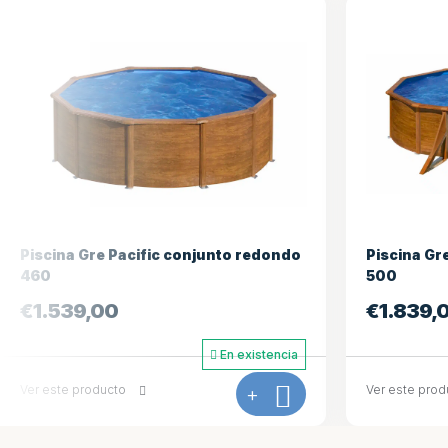
Piscina Gre Pacific conjunto ovalado
Piscina Gr
500
ovalado 4
€
1.839,00
€
3.789,
Agotado
Ver este producto
+
Ver este prod