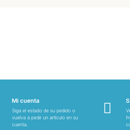
Mi cuenta
S
Siga el estado de su pedido o
V
vuelva a pedir un artículo en su
f
cuenta.
c