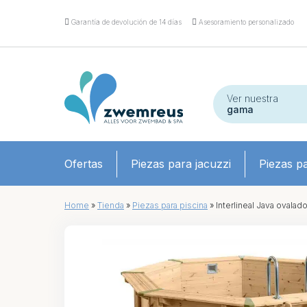
Garantía de devolución de 14 días
Asesoramiento personalizado
Ver nuestra
gama
Ofertas
Piezas para jacuzzi
Piezas pa
Home
»
Tienda
»
Piezas para piscina
»
Interlineal Java ovalad