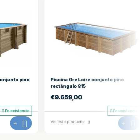
to pino
Piscina Gre Loire conjunto pino
rectángulo 620
€
7.559,00
En existencia
En existencia
+
Ver este producto
+