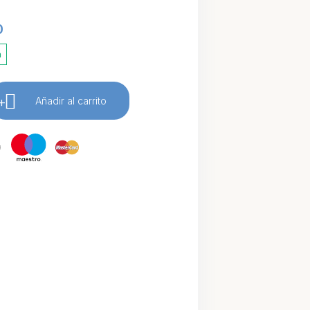
0
a
+
Añadir al carrito